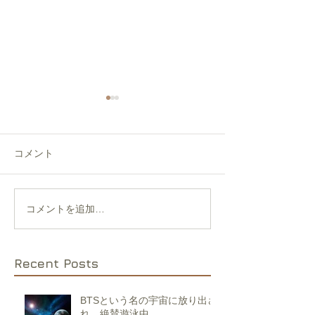
コメント
永遠の束の間を望む
コメントを追加…
今もどこかにあ
れない、いくつ
のことを思う
Recent Posts
BTSという名の宇宙に放り出さ
れ、絶賛遊泳中